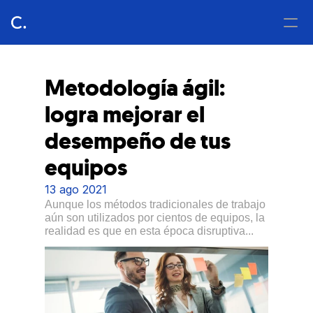
Metodología ágil: 
logra mejorar el 
desempeño de tus 
equipos
Nosotros
13 ago 2021
Blog
Aunque los métodos tradicionales de trabajo 
aún son utilizados por cientos de equipos, la 
realidad es que en esta época disruptiva...
Contacto