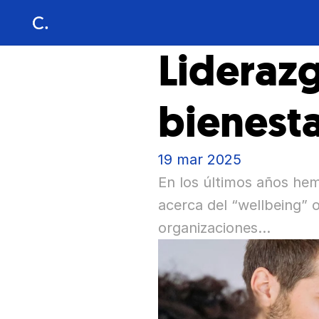
Liderazgo
bienesta
19 mar 2025
En los últimos años he
acerca del “wellbeing” o
organizaciones...