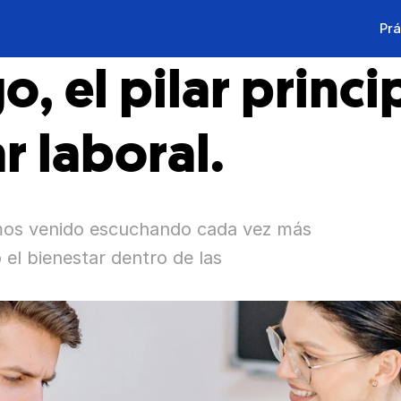
Prá
, el pilar princip
r laboral.
mos venido escuchando cada vez más 
 el bienestar dentro de las 