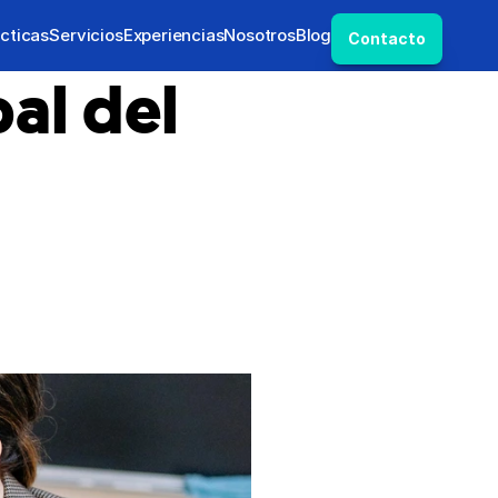
cticas
Servicios
Experiencias
Nosotros
Blog
Contacto
al del 